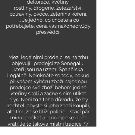
dekorace, květiny,
rostliny, drogerie, železářství,
potraviny, ovoce, zelenina koření,
....
Je jedno, co chcete a co
potřebujete, cena vás nakonec vždy
přesvědčí.
Mezi legálními prodejci se na trhu
objevují i prodejci ze Senegalu,
kteří jsou na území Španělska
ilegálně. Nelekněte se tedy, pokud
při vašem výběru zboží najednou
prodejce své zboží během jedné
vteřiny sbalí a začne s ním utíkat
pryč. Není to z toho důvodu, že by
nechtěl, abyste si jeho zboží koupili,
ale tím, že se blíží policie.....stačí pár
minut počkat a prodejce se opět
vrátí. Je to taková místní tradice. ツ