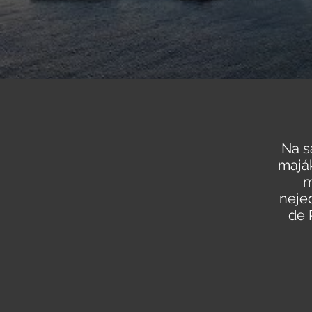
Na s
maják
m
neje
de 