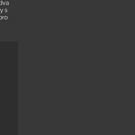
 dva
y s
pro