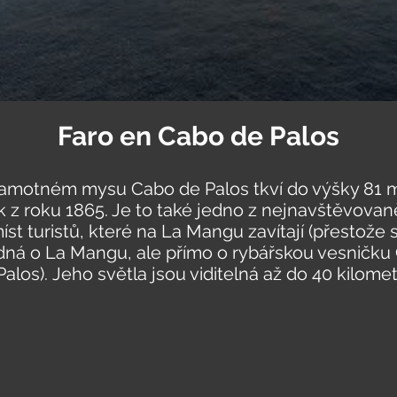
Faro en Cabo de Palos
amotném mysu Cabo de Palos tkví do výšky 81 
 z roku 1865. Je to také jedno z nejnavštěvovan
íst turistů, které na La Mangu zavítají (přestože 
dná o La Mangu, ale přímo o rybářskou vesničku
Palos). Jeho světla jsou viditelná až do 40 kilome