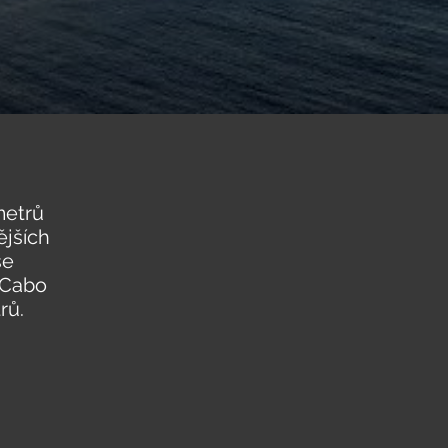
metrů
ějších
se
 Cabo
trů.