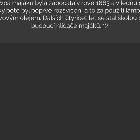
vba majáku byla započata v rove 1863 a v lednu
ky poté byl poprvé rozsvícen, a to za použití lamp
ivovým olejem. Dalších čtyřicet let se stal školou 
budoucí hlídače majáků. ツ