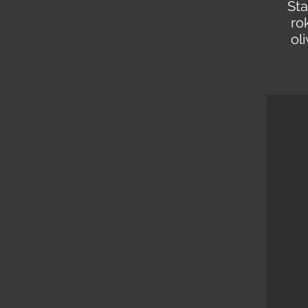
Sta
ro
ol