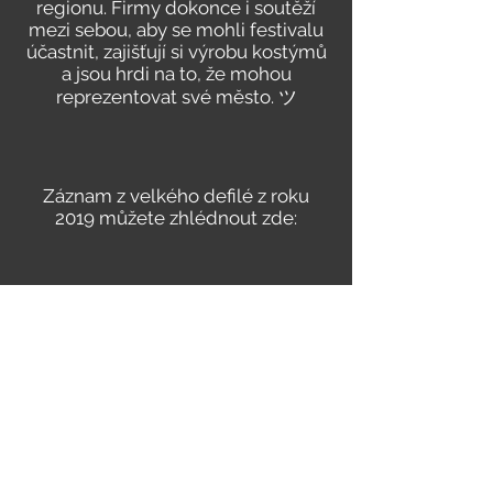
regionu. Firmy dokonce i soutěží
mezi sebou, aby se mohli festivalu
účastnit, zajišťují si výrobu kostýmů
a jsou hrdi na to, že mohou
reprezentovat své město. ツ
Záznam z velkého defilé z roku
2019 můžete zhlédnout zde: