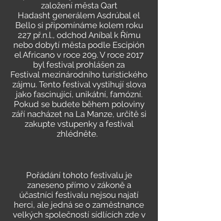
založení města Qart
Hadasht generálem Asdrúbal el
Bello si připomínáme kolem roku
227 př.n.l., odchod Aníbal k Římu
nebo dobytí města podle Escipión
el Africano v roce 209. V roce 2017
byl festival prohlášen za
Festival mezinárodního turistického
zájmu.
Tento festival vystihují slova
jako fascinující, unikátní, famózní.
Pokud se budete během poloviny
září nacházet na La Manze, určitě si
zakupte vstupenky a festival
zhlédněte.
Pořádání tohoto festivalu je
zaneseno přímo v zákoně a
účastníci festivalu nejsou najatí
herci, ale jedná se o zaměstnance
velkých společností sídlících zde v