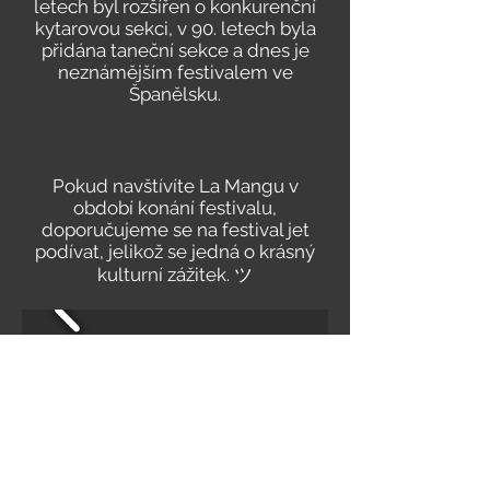
letech byl rozšířen o konkurenční
kytarovou sekci, v 90. letech byla
přidána taneční sekce a dnes je
neznámějším festivalem ve
Španělsku.
Pokud navštívíte La Mangu v
období konání festivalu,
doporučujeme se na festival jet
podívat, jelikož se jedná o krásný
kulturní zážitek. ツ