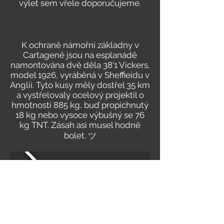
výlet sem vřele doporučujeme.
K ochraně námořní základny v
Cartageně jsou na esplanádě
namontována dvě děla 38'1 Vickers,
model 1926, vyráběná v Sheffieidu v
Anglii. Tyto kusy měly dostřel 35 km
a vystřelovaly ocelový projektil o
hmotnosti 885 kg, buď propíchnutý
18 kg nebo vysoce výbušný se 76
kg TNT. Zásah asi musel hodně
bolet. ツ