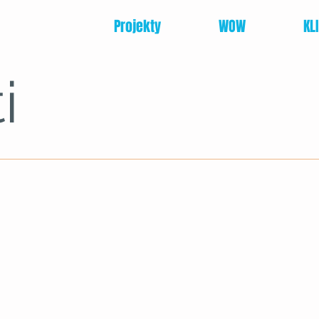
Projekty
WOW
KL
i