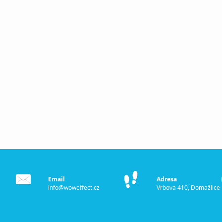
Email
Adresa
info@woweffect.cz
Vrbova 410, Domažlice